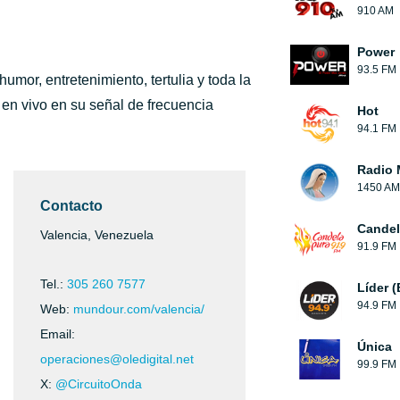
910 AM
Power
93.5 FM
mor, entretenimiento, tertulia y toda la
en vivo en su señal de frecuencia
Hot
94.1 FM
Radio 
1450 AM
Contacto
Candel
Valencia, Venezuela
91.9 FM
Tel.:
305 260 7577
Líder 
94.9 FM
Web:
mundour.com/valencia/
Email:
Única
operaciones@oledigital.net
99.9 FM
X:
@CircuitoOnda