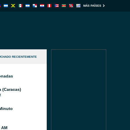
MÁS PAÍSES
UCHADO RECIENTEMENTE
ionadas
a (Caracas)
M
Minuto
0 AM