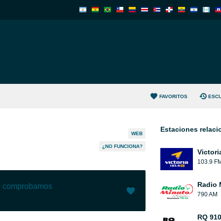
FAVORITOS
ESC
Estaciones relac
WEB
¿NO FUNCIONA?
Victori
103.9 F
Radio 
lo comprobamos
790 AM
Me gusta (
258
)
(
8
)
RQ 91