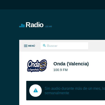
Radio
.co.ve
MENÚ
S GÉNEROS
Onda (Valencia)
100.9 FM
Sin audio durante más de un mes, 
semanalmente