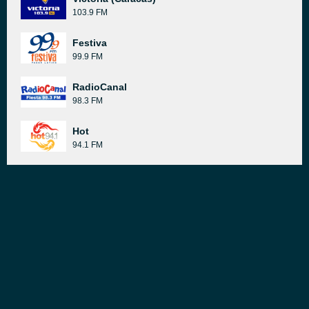
103.9 FM
Festiva
99.9 FM
RadioCanal
98.3 FM
Hot
94.1 FM