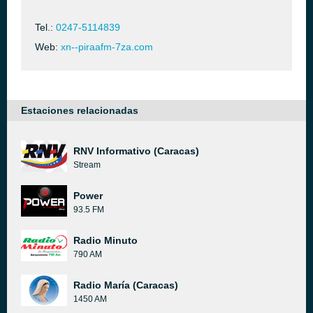
Tel.:
0247-5114839
Web:
xn--piraafm-7za.com
Estaciones relacionadas
RNV Informativo (Caracas)
Stream
Power
93.5 FM
Radio Minuto
790 AM
Radio María (Caracas)
1450 AM