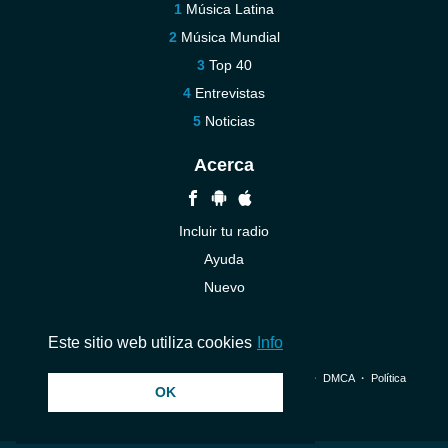
Música Latina
Música Mundial
Top 40
Entrevistas
Noticias
Acerca
Incluir tu radio
Ayuda
Nuevo
Contáctenos
Este sitio web utiliza cookies
Info
© 2026 InstantAudio. Reservados todos los derechos. ・
DMCA
・
Política
OK
de privacidad