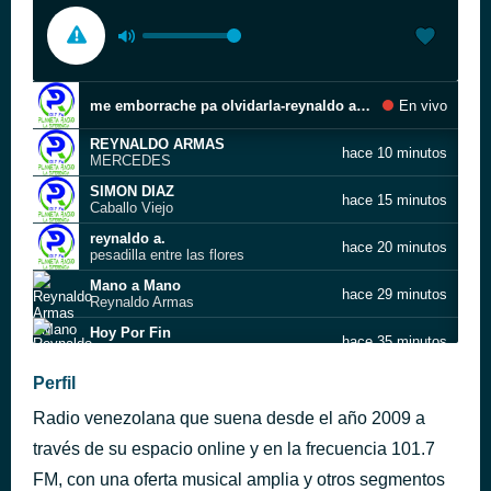
me emborrache pa olvidarla-reynaldo armas 01-2012
En vivo
REYNALDO ARMAS
hace 10 minutos
MERCEDES
SIMON DIAZ
hace 15 minutos
Caballo Viejo
reynaldo a.
hace 20 minutos
pesadilla entre las flores
Mano a Mano
hace 29 minutos
Reynaldo Armas
Hoy Por Fin
hace 35 minutos
Reynaldo Armas
Perfil
CORTINA REYNALDERIAS
hace 41 minutos
Radio venezolana que suena desde el año 2009 a
La Caída de un Cristal
hace 53 minutos
Reynaldo Armas
través de su espacio online y en la frecuencia 101.7
FM, con una oferta musical amplia y otros segmentos
CORTINA REYNALDERIAS
hace 57 minutos