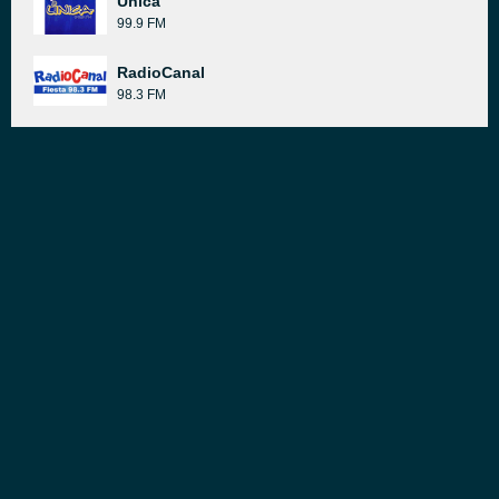
Única
99.9 FM
RadioCanal
98.3 FM