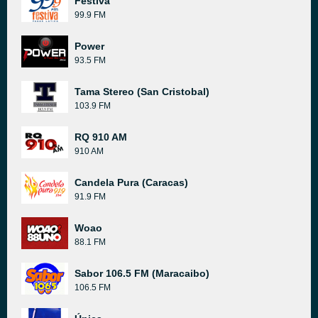
Festiva
99.9 FM
Power
93.5 FM
Tama Stereo (San Cristobal)
103.9 FM
RQ 910 AM
910 AM
Candela Pura (Caracas)
91.9 FM
Woao
88.1 FM
Sabor 106.5 FM (Maracaibo)
106.5 FM