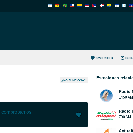
FAVORITOS
ESC
Estaciones relac
¿NO FUNCIONA?
Radio 
1450 AM
Radio 
lo comprobamos
790 AM
Me gusta (
594
)
(
29
)
Actual