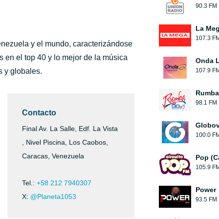
90.3 FM
La Me
107.3 F
Venezuela y el mundo, caracterizándose
s en el top 40 y lo mejor de la música
Onda L
s y globales.
107.9 F
Rumba
98.1 FM
Contacto
Globov
Final Av. La Salle, Edf. La Vista
100.0 F
, Nivel Piscina, Los Caobos,
Caracas, Venezuela
Pop (C
105.9 F
Tel.:
+58 212 7940307
Power
X:
@Planeta1053
93.5 FM