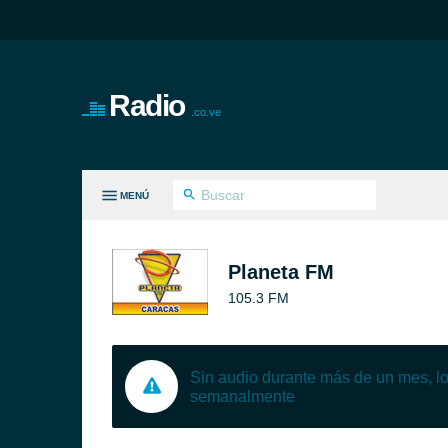
Radio
.co.ve
MENÚ
S GÉNEROS
Planeta FM
105.3 FM
Sin audio durante más de un mes, 
semanalmente