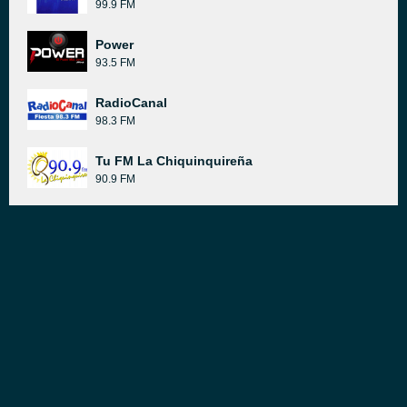
99.9 FM
Power
93.5 FM
RadioCanal
98.3 FM
Tu FM La Chiquinquireña
90.9 FM