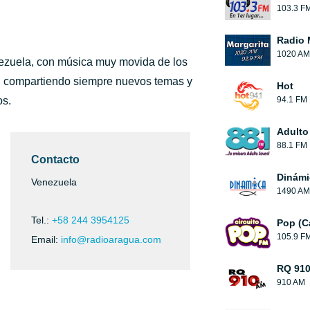
103.3 F
Radio 
1020 AM
nezuela, con música muy movida de los
, compartiendo siempre nuevos temas y
Hot
os.
94.1 FM
Adulto
88.1 FM
Contacto
Dinámi
Venezuela
1490 AM
Tel.:
+58 244 3954125
Pop (C
105.9 F
Email:
info@radioaragua.com
RQ 91
910 AM