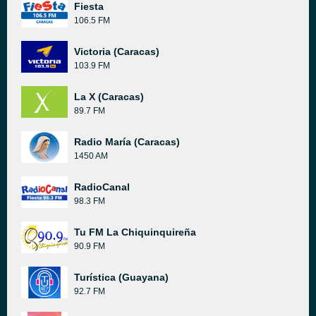
Fiesta
106.5 FM
Victoria (Caracas)
103.9 FM
La X (Caracas)
89.7 FM
Radio María (Caracas)
1450 AM
RadioCanal
98.3 FM
Tu FM La Chiquinquireña
90.9 FM
Turística (Guayana)
92.7 FM