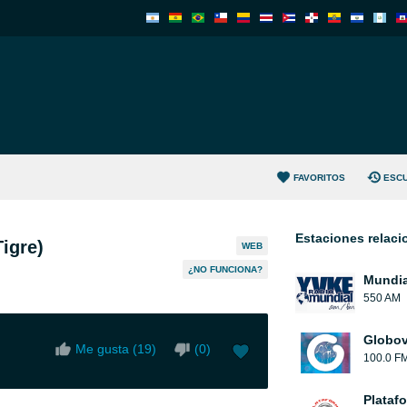
FAVORITOS
ESC
Estaciones relac
Tigre)
WEB
¿NO FUNCIONA?
Mundia
550 AM
Globov
Me gusta (
19
)
(
0
)
100.0 F
Plataf