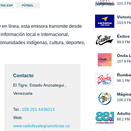
101.3 F
STAS ESP
FÚTBOL
Victori
103.9 F
en línea, esta emisora transmite desde
información local e internacional,
Éxitos
comunidades indígenas, cultura, deportes,
99.9 FM
Onda L
107.9 F
Rumba
Contacto
98.1 FM
El Tigre, Estado Anzoategui ,
Venezuela
Mágic
106.3 F
Tel.:
158 251 4436013
Adulto
Web:
88.1 FM
www.radiofeyalegrianoticias.co