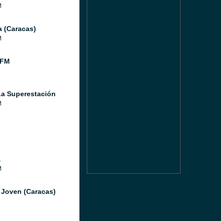
M
a (Caracas)
M
 FM
a Superestación
M
a
M
 Joven (Caracas)