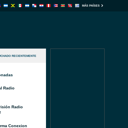
MÁS PAÍSES
UCHADO RECIENTEMENTE
ionadas
l Radio
isión Radio
M
orma Conexion