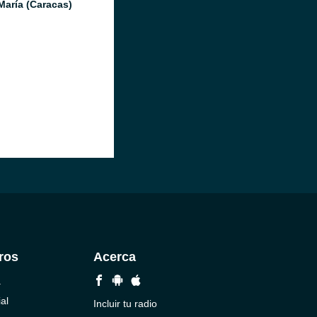
María (Caracas)
ros
Acerca
a
al
Incluir tu radio