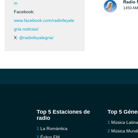
Radio 
m
1450 AM
Facebook:
www.facebook.com/radiofeyale
gria.noticias/
X:
@radiofeyalegria/
Top 5 Estaciones de
Top 5 Géne
radio
Música Latin
La Romántica
Música Mundi
Éxitos FM