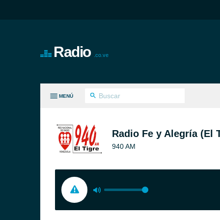
Radio
.co.ve
MENÚ
S GÉNEROS
Radio Fe y Alegría (El 
940 AM