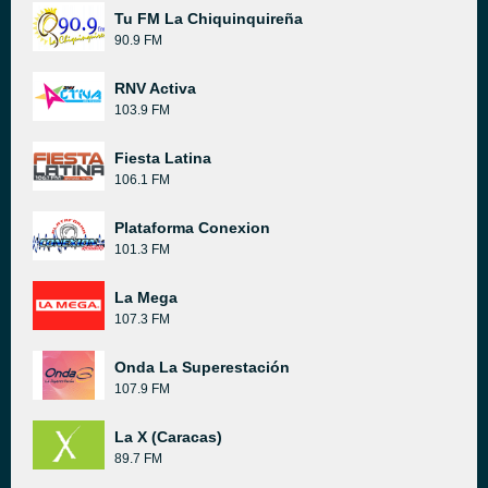
Tu FM La Chiquinquireña
90.9 FM
RNV Activa
103.9 FM
Fiesta Latina
106.1 FM
Plataforma Conexion
101.3 FM
La Mega
107.3 FM
Onda La Superestación
107.9 FM
La X (Caracas)
89.7 FM