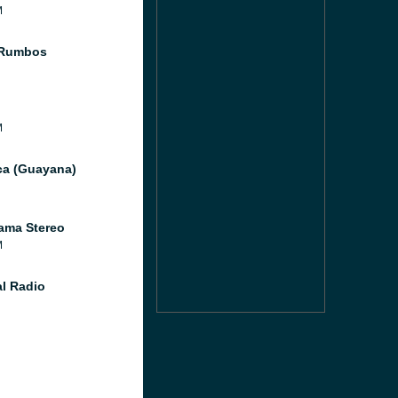
M
 Rumbos
M
ica (Guayana)
ama Stereo
M
l Radio