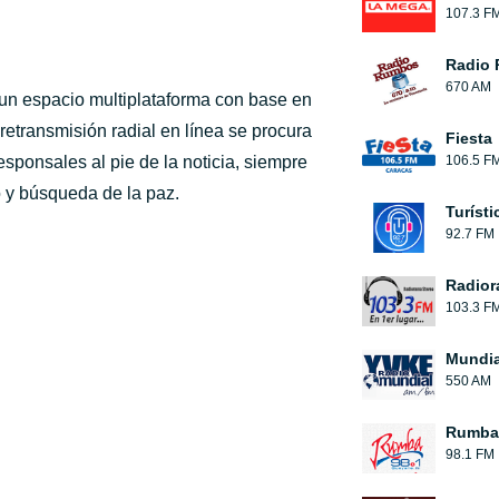
107.3 F
Radio
670 AM
n espacio multiplataforma con base en
retransmisión radial en línea se procura
Fiesta
esponsales al pie de la noticia, siempre
106.5 F
o y búsqueda de la paz.
Turíst
92.7 FM
Radior
103.3 F
Mundia
550 AM
Rumba
98.1 FM