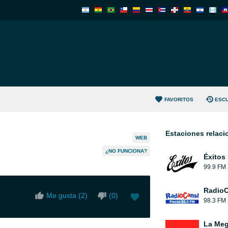
FAVORITOS
ESC
Estaciones relac
WEB
¿NO FUNCIONA?
Éxitos
99.9 FM
RadioC
Me gusta (
2
)
(
0
)
98.3 FM
La Me