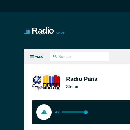
Radio
.co.ve
MENÚ
S GÉNEROS
Radio Pana
Stream