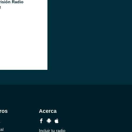
isión Radio
M
ros
Acerca
a
al
Incluir tu radio