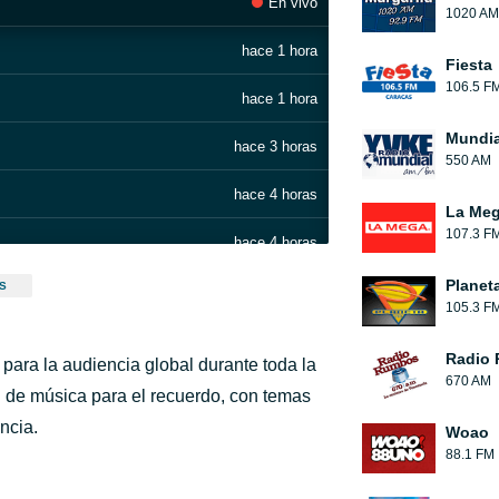
En vivo
1020 AM
hace 1 hora
Fiesta
106.5 F
hace 1 hora
Mundia
hace 3 horas
550 AM
hace 4 horas
La Me
107.3 F
hace 4 horas
Planet
S
hace 4 horas
105.3 F
hace 4 horas
Radio
ara la audiencia global durante toda la
670 AM
hace 4 horas
n de música para el recuerdo, con temas
ncia.
Woao
hace 4 horas
88.1 FM