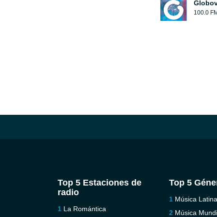
Globov
100.0 F
Top 5 Estaciones de
Top 5 Géne
radio
Música Latin
La Romántica
Música Mundi