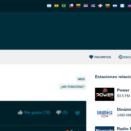
FAVORITOS
ESC
Estaciones relac
WEB
¿NO FUNCIONA?
Power
93.5 FM
Dinámi
Me gusta (
78
)
(
0
)
1490 AM
Radio 