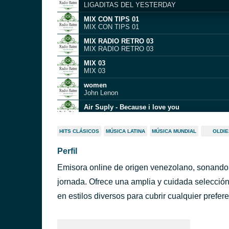
LIGADITAS DEL YESTERDAY
MIX CON TIPS 01
MIX CON TIPS 01
MIX RADIO RETRO 03
MIX RADIO RETRO 03
MIX 03
MIX 03
women
John Lenon
Air Suply - Because i love you
Air Supply
Never Gonna Let You Go
HITS CLÁSICOS
MÚSICA LATINA
MÚSICA MUNDIAL
OLDIE
Sérgio Mendes
Perfil
Nothing's Gonna Change My Love For You
George Benson
Emisora online de origen venezolano, sonando p
Saving All My Love For You
Whitney Houston
jornada. Ofrece una amplia y cuidada selecció
Papa
en estilos diversos para cubrir cualquier prefere
Dirty Noiz & Alex Holmes