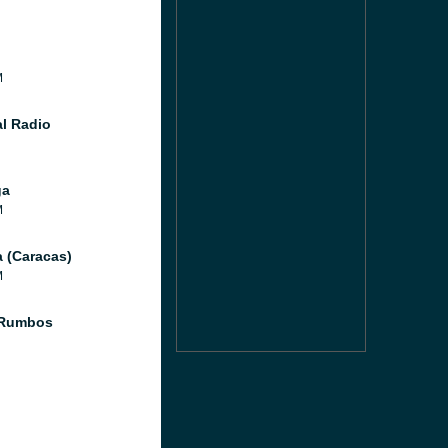
M
l Radio
ga
M
a (Caracas)
M
 Rumbos