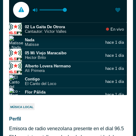
02 La Gaita De Otrora
En vivo
Cantautor: Victor Valles
Nada
hace 1 día
Matisse
05 Mi Viejo Maracaibo
hace 1 día
Hector Brito
Alberto Lovera Hermano
hace 1 día
Alí Primera
Contigo
hace 1 día
El Canto del Loco
Flor Pálida
hace 1 día
Marc Anthony
Convénceme
hace 1 día
MÚSICA LOCAL
India Martínez
Ya Lo Sé Que Tú Te Vas
Perfil
hace 1 día
Gerónimo Rauch
Emisora de radio venezolana presente en el dial 96.5
02 La Gaita De Otrora
hace 1 día
Cantautor: Victor Valles