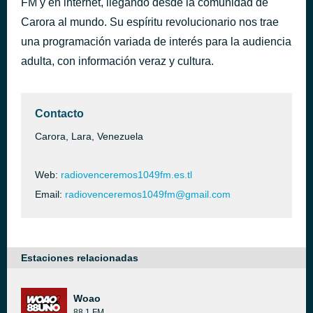
FM y en internet, llegando desde la comunidad de
Chocolatito
Carora al mundo. Su espíritu revolucionario nos trae
hace 1 día
Pol Granch
una programación variada de interés para la audiencia
adulta, con información veraz y cultura.
Contacto
Carora, Lara, Venezuela
Web:
radiovenceremos1049fm.es.tl
Email:
radiovenceremos1049fm@gmail.com
Estaciones relacionadas
Woao
88.1 FM