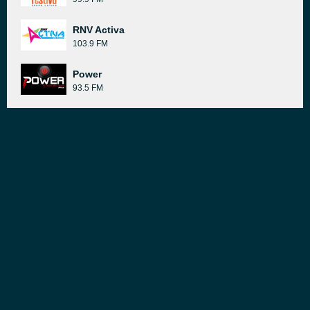
RNV Activa
103.9 FM
Power
93.5 FM