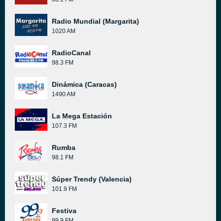
Radio Mundial (Margarita)
1020 AM
RadioCanal
98.3 FM
Dinámica (Caracas)
1490 AM
La Mega Estación
107.3 FM
Rumba
98.1 FM
Súper Trendy (Valencia)
101.9 FM
Festiva
99.9 FM