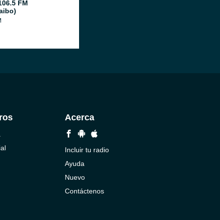
106.5 FM
aibo)
M
ros
Acerca
a
al
Incluir tu radio
Ayuda
Nuevo
Contáctenos