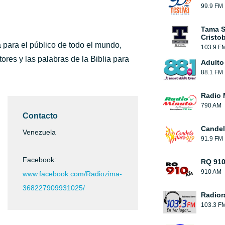
99.9 FM
Tama S
Cristob
 para el público de todo el mundo,
103.9 F
ores y las palabras de la Biblia para
Adulto
88.1 FM
Radio 
790 AM
Contacto
Candel
Venezuela
91.9 FM
Facebook:
RQ 91
910 AM
www.facebook.com/Radiozima-
368227909931025/
Radior
103.3 F