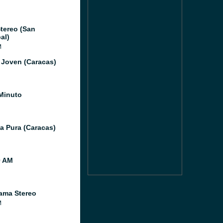
tereo (San
al)
M
 Joven (Caracas)
Minuto
a Pura (Caracas)
0 AM
ama Stereo
M