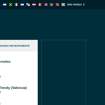
MÁS PAÍSES
UCHADO RECIENTEMENTE
ionadas
M
Trendy (Valencia)
M
a