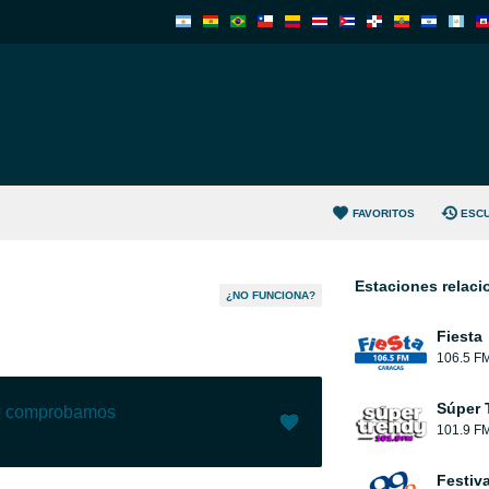
FAVORITOS
ESC
Estaciones relac
¿NO FUNCIONA?
Fiesta
106.5 F
Súper 
lo comprobamos
101.9 F
Me gusta (
0
)
(
0
)
Festiv