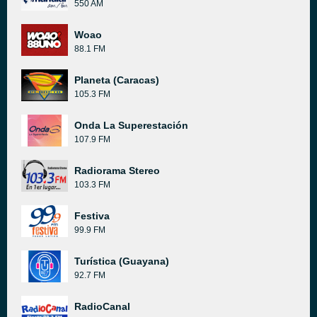
550 AM
Woao
88.1 FM
Planeta (Caracas)
105.3 FM
Onda La Superestación
107.9 FM
Radiorama Stereo
103.3 FM
Festiva
99.9 FM
Turística (Guayana)
92.7 FM
RadioCanal