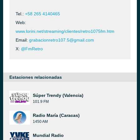
Tel.:
+58 265 4140465
Web:
www.lorini.net/streaming/clientes/retro1075fm.htm
Email:
grabacionretro107.5@gmail.com
X:
@FmRetro
Estaciones relacionadas
Súper Trendy (Valencia)
101.9 FM
Radio María (Caracas)
1450 AM
Mundial Radio