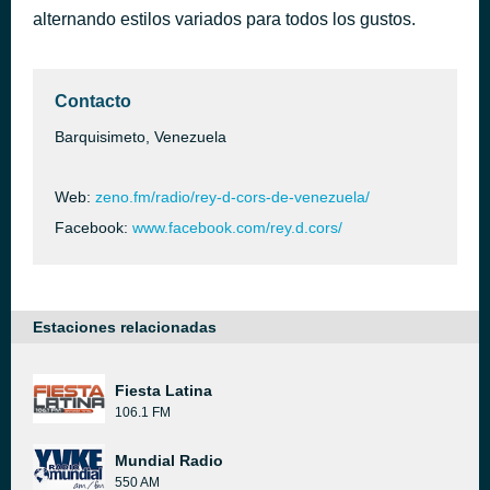
alternando estilos variados para todos los gustos.
El teke teke
hace 4 horas
Crazy Design
Contacto
Barquisimeto, Venezuela
Web:
zeno.fm/radio/rey-d-cors-de-venezuela/
Facebook:
www.facebook.com/rey.d.cors/
Estaciones relacionadas
Fiesta Latina
106.1 FM
Mundial Radio
550 AM