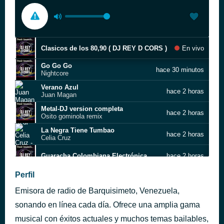
Clasicos de los 80,90 ( DJ REY D CORS )
En vivo
Go Go Go
hace 30 minutos
Nightcore
Verano Azul
hace 2 horas
Juan Magan
Metal-DJ version completa
hace 2 horas
Osito gominola remix
La Negra Tiene Tumbao
hace 2 horas
Celia Cruz
Guaracha Colombiana Electrónica
hace 2 horas
Perfil
Mi Ritmo playa (Produced by Shabda
hace 3 horas
Emisora de radio de Barquisimeto, Venezuela,
PAPÁS
hace 4 horas
Mau y Ricky
sonando en línea cada día. Ofrece una amplia gama
On the Floor
musical con éxitos actuales y muchos temas bailables,
hace 4 horas
Jennifer Lopez