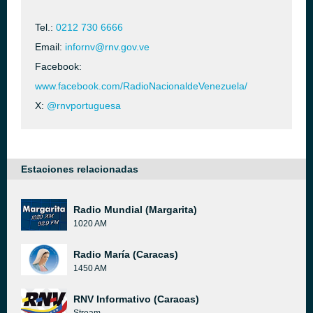
Tel.:
0212 730 6666
Email:
infornv@rnv.gov.ve
Facebook:
www.facebook.com/RadioNacionaldeVenezuela/
X:
@rnvportuguesa
Estaciones relacionadas
Radio Mundial (Margarita)
1020 AM
Radio María (Caracas)
1450 AM
RNV Informativo (Caracas)