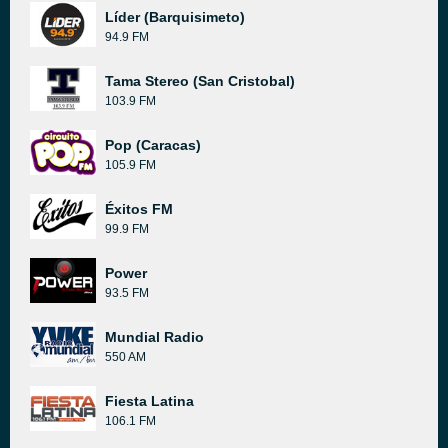
Líder (Barquisimeto)
94.9 FM
Tama Stereo (San Cristobal)
103.9 FM
Pop (Caracas)
105.9 FM
Éxitos FM
99.9 FM
Power
93.5 FM
Mundial Radio
550 AM
Fiesta Latina
106.1 FM