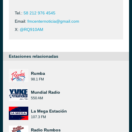
Tel.:
58 212 976 4545
Email:
fmcenternoticia@gmail.com
X:
@RQ910AM
Estaciones relacionadas
Rumba
98.1 FM
Mundial Radio
550 AM
La Mega Estación
107.3 FM
Radio Rumbos