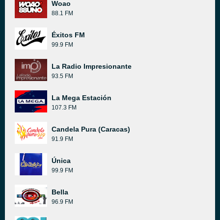
Woao
88.1 FM
Éxitos FM
99.9 FM
La Radio Impresionante
93.5 FM
La Mega Estación
107.3 FM
Candela Pura (Caracas)
91.9 FM
Única
99.9 FM
Bella
96.9 FM