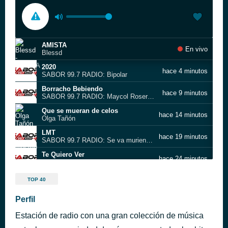
AMISTA
En vivo
Blessd
2020
hace 4 minutos
SABOR 99.7 RADIO: Bipolar
Borracho Bebiendo
hace 9 minutos
SABOR 99.7 RADIO: Maycol Rosero y Los Hermanos Medina
Que se mueran de celos
hace 14 minutos
Olga Tañón
LMT
hace 19 minutos
SABOR 99.7 RADIO: Se va muriendo mi alma
Te Quiero Ver
hace 24 minutos
SABOR 99.7 RADIO: Franco y Izaak
El capricho
hace 31 minutos
TOP 40
Andrés Ariza Villazón feat. Beto Villa
Un Cumbión Dolido
Perfil
hace 35 minutos
SABOR 99.7 RADIO: Christian Nodal
Estación de radio con una gran colección de música
Ella es mi fiesta
hace 40 minutos
Carlos Vives con Alejandro Sanz