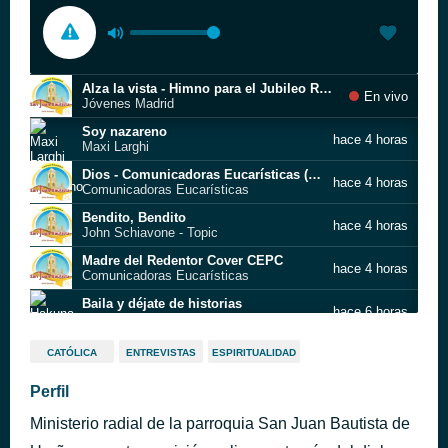
Alza la vista - Himno para el Jubileo Roma 2025 (Jóvenes Madrid y Luispo)
En vivo
Jóvenes Madrid
Soy nazareno
hace 4 horas
Maxi Larghi
Dios - Comunicadoras Eucarísticas ( Vídeo Oficial)
hace 4 horas
Comunicadoras Eucarísticas
Bendito, Bendito
hace 4 horas
John Schiavone - Topic
Madre del Redentor Cover CEPC
hace 4 horas
Comunicadoras Eucarísticas
Baila y déjate de historias
hace 6 horas
Hakuna Group Music
Muchas gracias - Jason Rivera Ft Juan Pablo Martinez
hace 6 horas
CATÓLICA
ENTREVISTAS
ESPIRITUALIDAD
Jason Rivera
Jésed
Perfil
hace 6 horas
El Retorno del Señor
Ministerio radial de la parroquia San Juan Bautista de
Carlos Omar x Celines - Como Suave Brisa
hace 6 horas
Carlos Omar Music