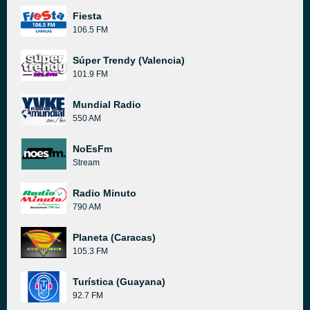
Fiesta
106.5 FM
Súper Trendy (Valencia)
101.9 FM
Mundial Radio
550 AM
NoEsFm
Stream
Radio Minuto
790 AM
Planeta (Caracas)
105.3 FM
Turística (Guayana)
92.7 FM