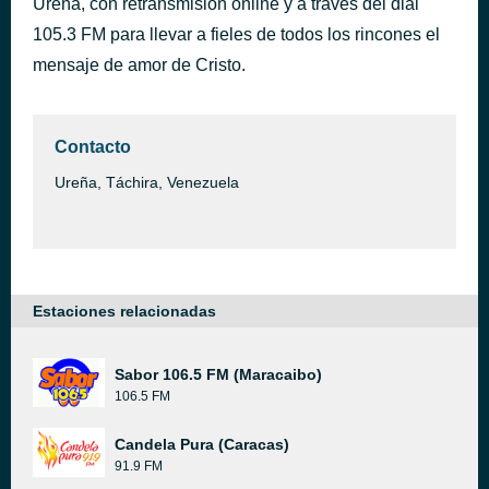
Ureña, con retransmisión online y a través del dial
Dame Tu Mano
105.3 FM para llevar a fieles de todos los rincones el
hace 6 horas
Aditus
mensaje de amor de Cristo.
Contacto
Ureña, Táchira, Venezuela
Estaciones relacionadas
Sabor 106.5 FM (Maracaibo)
106.5 FM
Candela Pura (Caracas)
91.9 FM