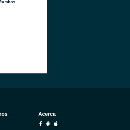
 Rumbos
ros
Acerca
a