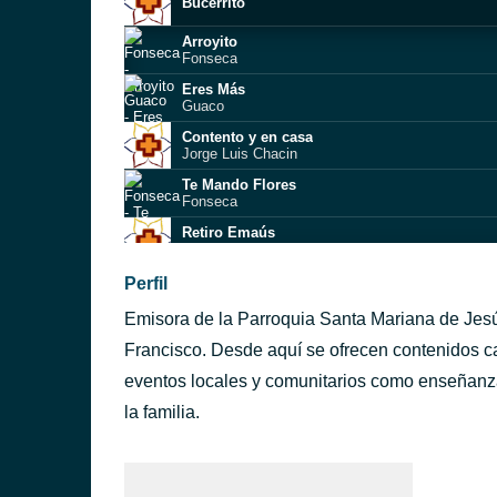
Bucerrito
Arroyito
Fonseca
Eres Más
Guaco
Contento y en casa
Jorge Luis Chacin
Te Mando Flores
Fonseca
Retiro Emaús
Efecto Emaús
Popurrí
Perfil
Efecto Emaús
Emisora de la Parroquia Santa Mariana de Jes
Mi sacerdocio es para ti
Francisco. Desde aquí se ofrecen contenidos cat
eventos locales y comunitarios como enseñanza
- Dios Mi Padre Fiel. Luis Luna- Marcela Gael-
la familia.
Estación Cero Lo Que Me Hace Feliz ft Athen