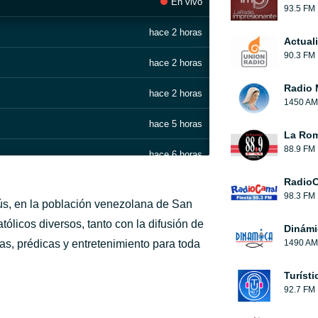
En vivo
93.5 FM
hace 2 horas
Actual
90.3 FM
hace 2 horas
Radio 
hace 2 horas
1450 AM
hace 5 horas
La Rom
88.9 FM
hace 6 horas
RadioC
hace 7 horas
98.3 FM
ús, en la población venezolana de San
hace 7 horas
ólicos diversos, tanto con la difusión de
Dinámi
s, prédicas y entretenimiento para toda
1490 AM
Batallón 3.16
hace 7 horas
Turíst
as Video Oficial_256kbps
hace 7 horas
92.7 FM