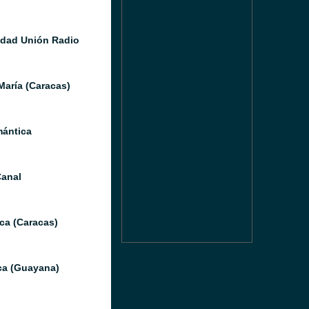
idad Unión Radio
María (Caracas)
ántica
anal
ca (Caracas)
ica (Guayana)