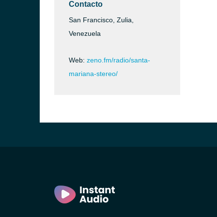
Contacto
San Francisco, Zulia,
Venezuela
Web:
zeno.fm/radio/santa-
mariana-stereo/