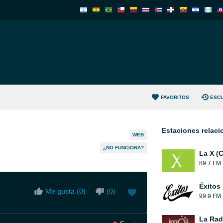
FAVORITOS
ESC
Estaciones relac
WEB
¿NO FUNCIONA?
La X (
89.7 FM
Éxitos
Me gusta (
0
)
(
0
)
99.9 FM
La Rad