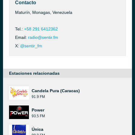
Contacto
Maturín, Monagas, Venezuela
Tel.:
+58 291 6412362
Email:
radio@sentir.fm
X:
@sentir_fm
Estaciones relacionadas
Candela Pura (Caracas)
91.9 FM
Power
93.5 FM
Única