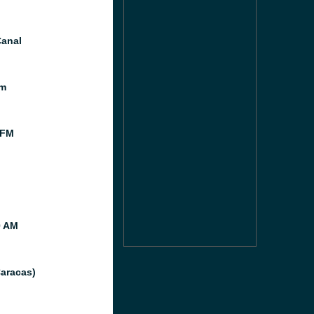
anal
m
 FM
0 AM
Caracas)