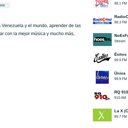
98.1 FM
IAS
RadioC
98.3 FM
n Venezuela y el mundo, aprender de las
tar con la mejor música y mucho más,
NoEsF
Stream
Éxitos
99.9 FM
Única
99.9 FM
RQ 91
910 AM
La X (
89.7 FM