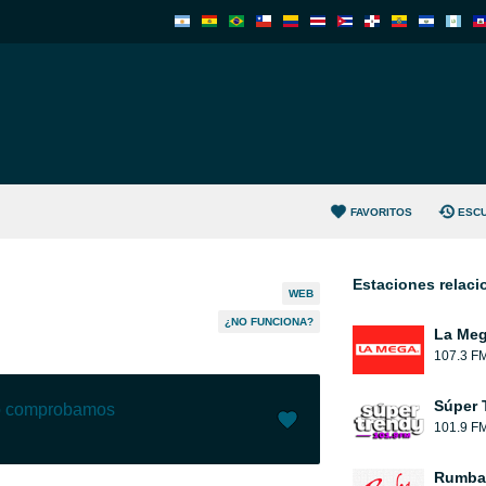
FAVORITOS
ESC
Estaciones relac
WEB
¿NO FUNCIONA?
La Me
107.3 F
Súper 
lo comprobamos
101.9 F
Me gusta (
2
)
(
0
)
Rumba