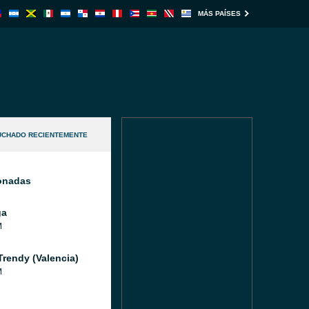
MÁS PAÍSES
UCHADO RECIENTEMENTE
ionadas
ga
M
Trendy (Valencia)
M