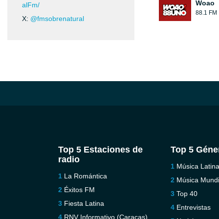
Woao
alFm/
88.1 FM
X:
@fmsobrenatural
Top 5 Estaciones de
Top 5 Géne
radio
Música Latin
La Romántica
Música Mundi
Éxitos FM
Top 40
Fiesta Latina
Entrevistas
RNV Informativo (Caracas)