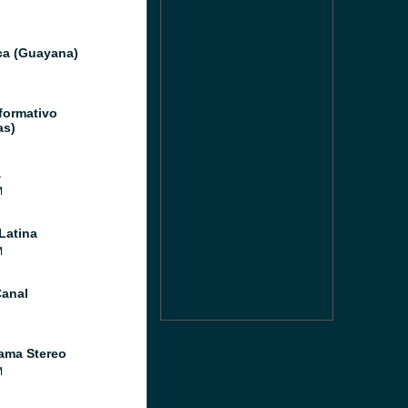
ica (Guayana)
formativo
as)
a
M
Latina
M
anal
ama Stereo
M