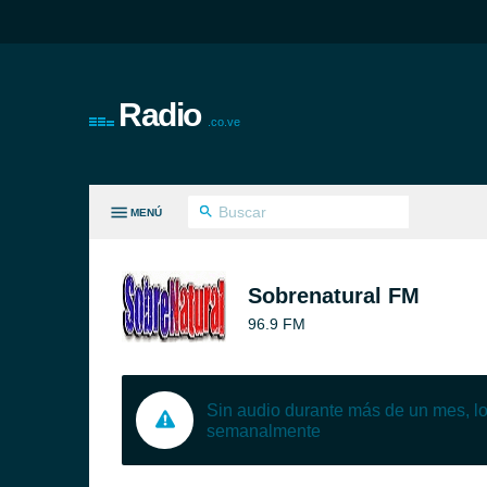
Radio
.co.ve
MENÚ
S GÉNEROS
Sobrenatural FM
96.9 FM
Sin audio durante más de un mes, 
semanalmente