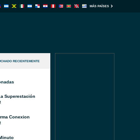
MÁS PAÍSES
UCHADO RECIENTEMENTE
ionadas
a Superestación
M
orma Conexion
M
Minuto