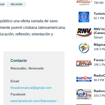
790 AM
IDAD
RELIGIÓN
Turíst
92.7 FM
 público una oferta variada de sano
lmente juvenil cristiana latinoamericana.
RNV In
(Carac
ucación, reflexión, orientación y
Stream
Mágic
106.3 F
Fiesta 
Contacto
106.1 F
Maracaibo, Venezuela
RadioC
98.3 FM
Email:
fmsobrenatural@gmail.com
Radior
Facebook:
103.3 F
www.facebook.com/Sobrenatur