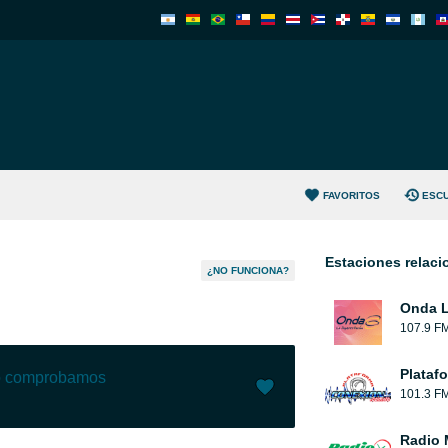
FAVORITOS
ESC
Estaciones relac
¿NO FUNCIONA?
Onda L
107.9 F
Plataf
lo comprobamos
101.3 F
Me gusta (
13
)
(
0
)
Radio 