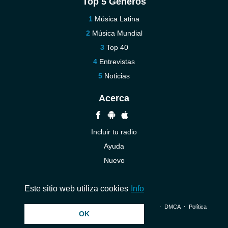
Top 5 Géneros
Música Latina
Música Mundial
Top 40
Entrevistas
Noticias
Acerca
Incluir tu radio
Ayuda
Nuevo
Contáctenos
Este sitio web utiliza cookies
Info
© 2026 InstantAudio. Reservados todos los derechos. ・
DMCA
・
Política
OK
de privacidad