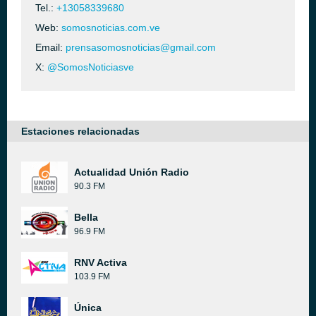
Tel.:
+13058339680
Web:
somosnoticias.com.ve
Email:
prensasomosnoticias@gmail.com
X:
@SomosNoticiasve
Estaciones relacionadas
Actualidad Unión Radio
90.3 FM
Bella
96.9 FM
RNV Activa
103.9 FM
Única