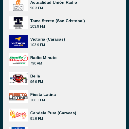
Actualidad Unión Radio
90.3 FM
Tama Stereo (San Cristobal)
103.9 FM
Victoria (Caracas)
103.9 FM
Radio Minuto
790 AM
Bella
96.9 FM
Fiesta Latina
106.1 FM
Candela Pura (Caracas)
91.9 FM