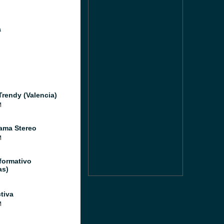
a
Trendy (Valencia)
M
ama Stereo
M
formativo
as)
tiva
M