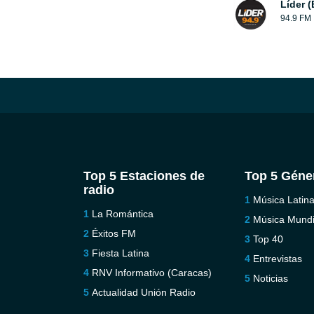
Líder 
94.9 FM
Top 5 Estaciones de
Top 5 Géne
radio
Música Latin
La Romántica
Música Mundi
Éxitos FM
Top 40
Fiesta Latina
Entrevistas
RNV Informativo (Caracas)
Noticias
Actualidad Unión Radio