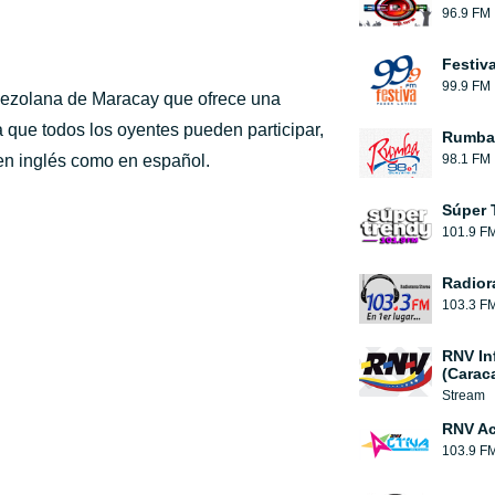
96.9 FM
Festiv
99.9 FM
enezolana de Maracay que ofrece una
a que todos los oyentes pueden participar,
Rumba
en inglés como en español.
98.1 FM
Súper 
101.9 F
Radior
103.3 F
RNV In
(Carac
Stream
RNV Ac
103.9 F