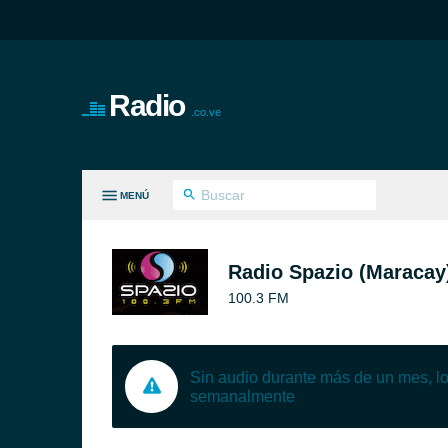
Radio
.co.ve
MENÚ
S GÉNEROS
Radio Spazio (Maracay
100.3 FM
Sin audio durante más de un mes, 
semanalmente