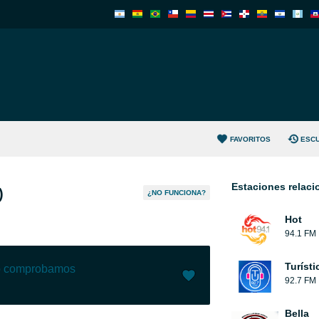
FAVORITOS
ESC
Estaciones relac
)
¿NO FUNCIONA?
Hot
94.1 FM
Turíst
lo comprobamos
92.7 FM
Me gusta (
68
)
(
0
)
Bella