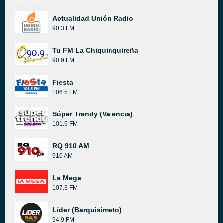
Actualidad Unión Radio
90.3 FM
Tu FM La Chiquinquireña
90.9 FM
Fiesta
106.5 FM
Súper Trendy (Valencia)
101.9 FM
RQ 910 AM
910 AM
La Mega
107.3 FM
Líder (Barquisimeto)
94.9 FM