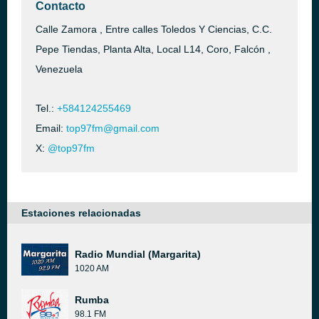
Contacto
Calle Zamora , Entre calles Toledos Y Ciencias, C.C.
Pepe Tiendas, Planta Alta, Local L14, Coro, Falcón ,
Venezuela
Tel.:
+584124255469
Email:
top97fm@gmail.com
X:
@top97fm
Estaciones relacionadas
Radio Mundial (Margarita)
1020 AM
Rumba
98.1 FM