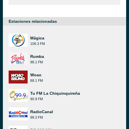
Estaciones relacionadas
Mágica
106.3 FM
Rumba
98.1 FM
Woao
88.1 FM
Tu FM La Chiquinquireña
90.9 FM
RadioCanal
98.3 FM