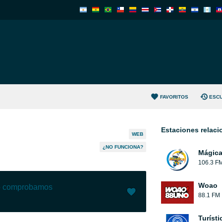
FAVORITOS
ESC
Estaciones relac
WEB
¿NO FUNCIONA?
Mágic
106.3 F
Woao
lo comprobamos
88.1 FM
Me gusta (
2
)
(
0
)
Turíst