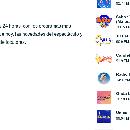
92.7 FM
Sabor 
(Marac
las 24 horas, con los programas más
106.5 F
 de hoy, las novedades del espectáculo y
Tu FM 
de locutores.
90.9 FM
Candel
91.9 FM
Radio 
1450 AM
Onda L
107.9 F
Única
99.9 FM