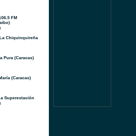
106.5 FM
aibo)
M
La Chiquinquireña
a Pura (Caracas)
María (Caracas)
a Superestación
M