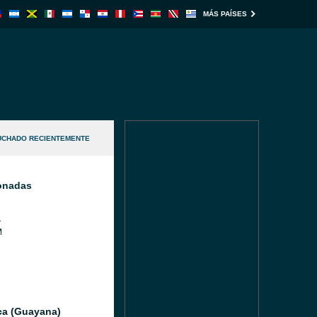
MÁS PAÍSES
UCHADO RECIENTEMENTE
ionadas
a
M
ica (Guayana)