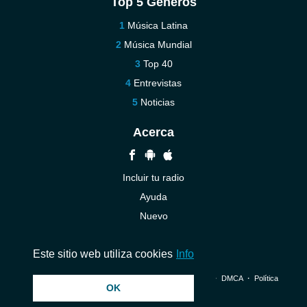
Top 5 Géneros
Música Latina
Música Mundial
Top 40
Entrevistas
Noticias
Acerca
Incluir tu radio
Ayuda
Nuevo
Contáctenos
Este sitio web utiliza cookies
Info
© 2026 InstantAudio. Reservados todos los derechos. ・
DMCA
・
Política
OK
de privacidad