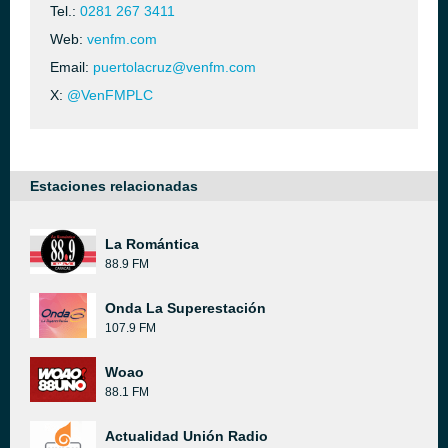
Tel.:
0281 267 3411
Web:
venfm.com
Email:
puertolacruz@venfm.com
X:
@VenFMPLC
Estaciones relacionadas
La Romántica
88.9 FM
Onda La Superestación
107.9 FM
Woao
88.1 FM
Actualidad Unión Radio