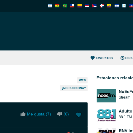
FAVORITOS
ESC
Estaciones relac
WEB
¿NO FUNCIONA?
NoEsF
Stream
Adulto
Me gusta (
7
)
(
0
)
88.1 FM
RNV In