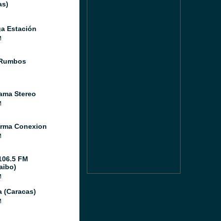
as)
a Estación
M
 Rumbos
ama Stereo
M
orma Conexion
M
106.5 FM
aibo)
M
a (Caracas)
M