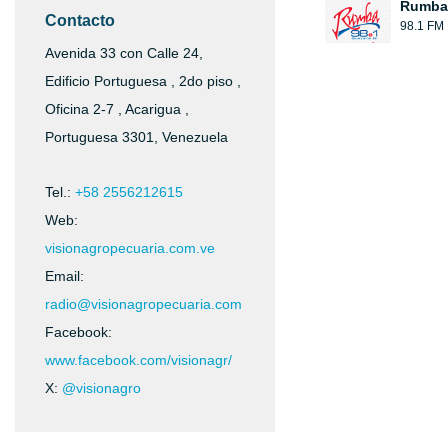
Rumba
Contacto
98.1 FM
Avenida 33 con Calle 24,
Edificio Portuguesa , 2do piso ,
Oficina 2-7 , Acarigua ,
Portuguesa 3301, Venezuela
Tel.:
+58 2556212615
Web:
visionagropecuaria.com.ve
Email:
radio@visionagropecuaria.com
Facebook:
www.facebook.com/visionagr/
X:
@visionagro