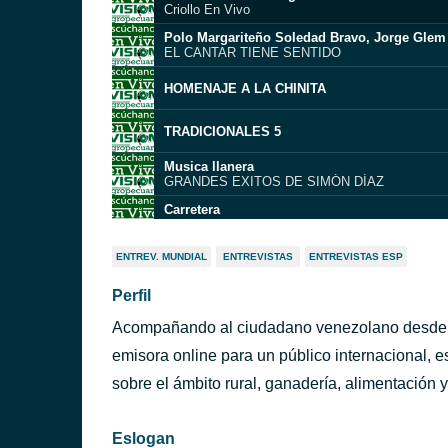
Criollo En Vivo
Polo Margariteño Soledad Bravo, Jorge Gle
EL CANTAR TIENE SENTIDO
HOMENAJE A LA CHINITA
TRADICIONALES 5
Musica llanera
GRANDES EXITOS DE SIMÓN DÍAZ
Carretera
Huáscar Barradas
Venezuela Galopante
ENTREV. MUNDIAL
ENTREVISTAS
ENTREVISTAS ESP
Rafael Brito
Perfil
Cerecita
Gualberto Ibarreto
Acompañando al ciudadano venezolano desde 
PASAJE DEL OLVIDO
RUMMY OLIVO
emisora online para un público internacional, es
Diminuta - Autor Luis Arismendi
sobre el ámbito rural, ganadería, alimentación
JONATHAN EVÍES 2026
Eslogan