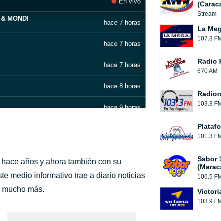
En vivo
(Carac
Stream
m & MONDI
hace 7 horas
La Meg
107.3 F
hace 7 horas
Radio
hace 7 horas
670 AM
hace 8 horas
Radior
103.3 F
hace 9 horas
Plataf
hace 9 horas
101.3 F
hace 9 horas
Sabor 
hace años y ahora también con su
(Marac
hace 11 horas
te medio informativo trae a diario noticias
106.5 F
 y mucho más.
Victori
hace 11 horas
103.9 F