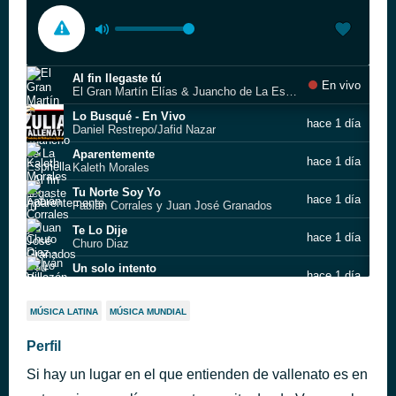
Al fin llegaste tú
En vivo
El Gran Martín Elías & Juancho de La Espriella
Lo Busqué - En Vivo
hace 1 día
Daniel Restrepo/Jafid Nazar
Aparentemente
hace 1 día
Kaleth Morales
Tu Norte Soy Yo
hace 1 día
Fabián Corrales y Juan José Granados
Te Lo Dije
hace 1 día
Churo Diaz
Un solo intento
hace 1 día
Iván Villazón & Saúl Lallemand
El dolor de cabeza
hace 1 día
MÚSICA LATINA
MÚSICA MUNDIAL
Silvestre Dangond
Me Tienes Loco
Perfil
hace 1 día
Fabian Corrales
Si hay un lugar en el que entienden de vallenato es en
Tu loco
hace 1 día
El Gran Martín Elías & Juancho de La Espriella