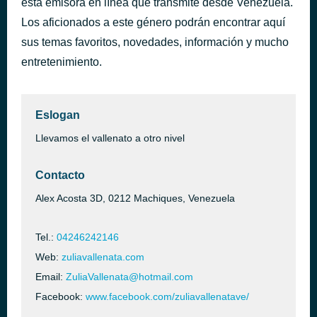
esta emisora en línea que transmite desde Venezuela.
Te Lo Dije
Los aficionados a este género podrán encontrar aquí
hace 1 día
Churo Diaz
sus temas favoritos, novedades, información y mucho
entretenimiento.
Eslogan
Llevamos el vallenato a otro nivel
Contacto
Alex Acosta 3D, 0212 Machiques, Venezuela
Tel.:
04246242146
Web:
zuliavallenata.com
Email:
ZuliaVallenata@hotmail.com
Facebook:
www.facebook.com/zuliavallenatave/