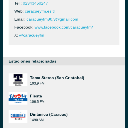
Tel.:
02943450247
Web:
caracueyfm.es.tl
Email:
caracueyfm90.9@gmail.com
Facebook:
www.facebook.com/caracueyfm/
X:
@caracueyfm
Estaciones relacionadas
Tama Stereo (San Cristobal)
103.9 FM
Fiesta
106.5 FM
Dinámica (Caracas)
1490 AM