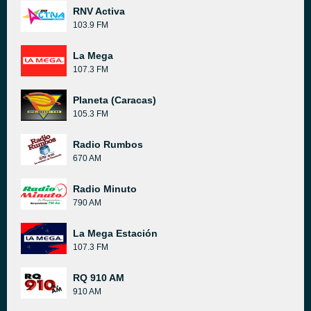
RNV Activa
103.9 FM
La Mega
107.3 FM
Planeta (Caracas)
105.3 FM
Radio Rumbos
670 AM
Radio Minuto
790 AM
La Mega Estación
107.3 FM
RQ 910 AM
910 AM