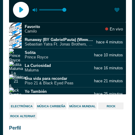
Favorito
En vivo
Camilo
Runaway (BY GabrielPauta) (Www.FlowHot.Net)
hace 4 minutos
Sebastian Yatra Ft. Jonas Brothers, Daddy Yankee Y Natti Natasha
Solita
hace 10 minutos
Prince Royce
La Curiosidad
hace 16 minutos
Maluma
Una vida para recordar
hace 21 minutos
Piso 21 & Black Eyed Peas
Yo También
hace 25 minutos
Romeo Santos
La curiosidad
hace 29 minutos
ELECTRÓNICA
MÚSICA CARIBEÑA
MÚSICA MUNDIAL
ROCK
Jay Wheeler & Myke Towers
ROCK ALTERNAT.
Si Tu Amor No Vuelve
hace 34 minutos
Greeicy
Perfil
Fantasías (live)
hace 41 minutos
Rauw Alejandro x J Balvin