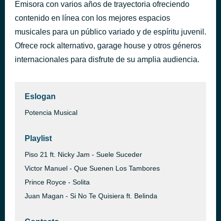
Emisora con varios años de trayectoria ofreciendo
Rumba (feat. Wisin)
hace 45 minutos
contenido en línea con los mejores espacios
Anahí
musicales para un público variado y de espíritu juvenil.
Ofrece rock alternativo, garage house y otros géneros
internacionales para disfrute de su amplia audiencia.
Eslogan
Potencia Musical
Playlist
Piso 21 ft. Nicky Jam - Suele Suceder
Victor Manuel - Que Suenen Los Tambores
Prince Royce - Solita
Juan Magan - Si No Te Quisiera ft. Belinda