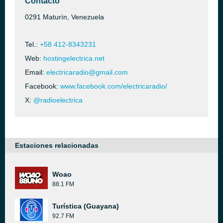
Contacto
0291 Maturín, Venezuela
Tel.:
+58 412-8343231
Web:
hostingelectrica.net
Email:
electricaradio@gmail.com
Facebook:
www.facebook.com/electricaradio/
X:
@radioelectrica
Estaciones relacionadas
Woao
88.1 FM
Turística (Guayana)
92.7 FM