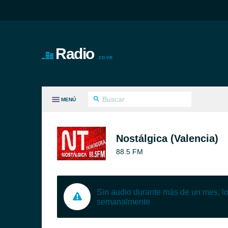
Radio
.co.ve
MENÚ
S GÉNEROS
Nostálgica (Valencia)
88.5 FM
Sin audio durante más de un mes, 
semanalmente