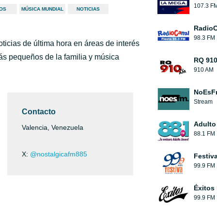
107.3 F
OS
MÚSICA MUNDIAL
NOTICIAS
RadioC
98.3 FM
ticias de última hora en áreas de interés
ás pequeños de la familia y música
RQ 91
910 AM
NoEsF
Stream
Contacto
Adulto
Valencia, Venezuela
88.1 FM
X:
@nostalgicafm885
Festiv
99.9 FM
Éxitos
99.9 FM