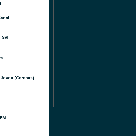
M
anal
0 AM
m
 Joven (Caracas)
a
 FM