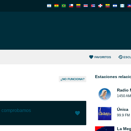
FAVORITOS
ESC
Estaciones relac
¿NO FUNCIONA?
Radio 
1450 AM
Única
lo comprobamos
99.9 FM
Me gusta (
102
)
(
9
)
La Meg