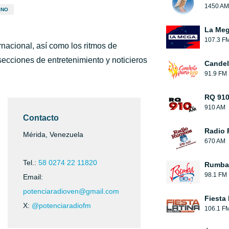
1450 AM
INO
La Meg
107.3 F
rnacional, así como los ritmos de
ecciones de entretenimiento y noticieros
Candel
91.9 FM
RQ 91
910 AM
Contacto
Radio
Mérida, Venezuela
670 AM
Tel.:
58 0274 22 11820
Rumba
98.1 FM
Email:
potenciaradioven@gmail.com
Fiesta 
X:
@potenciaradiofm
106.1 F