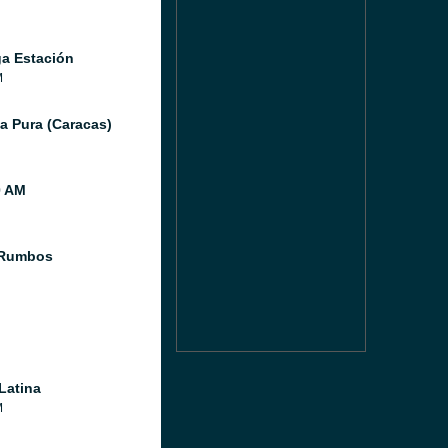
a Estación
M
a Pura (Caracas)
0 AM
 Rumbos
Latina
M