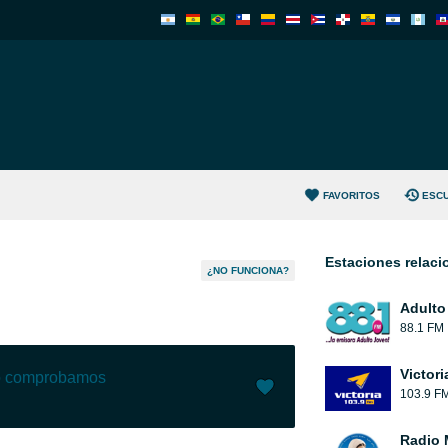
FAVORITOS
ESC
Estaciones relac
¿NO FUNCIONA?
Adulto
88.1 FM
Victori
lo comprobamos
103.9 F
Me gusta (
1
)
(
0
)
Radio 