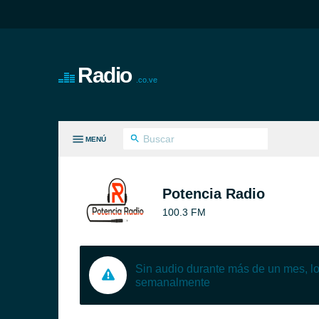
Radio
.co.ve
MENÚ
S GÉNEROS
Potencia Radio
100.3 FM
Sin audio durante más de un mes, 
semanalmente