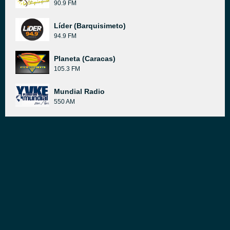
90.9 FM
Líder (Barquisimeto)
94.9 FM
Planeta (Caracas)
105.3 FM
Mundial Radio
550 AM