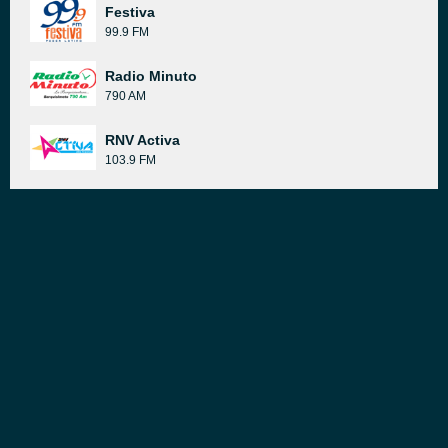
Festiva
99.9 FM
Radio Minuto
790 AM
RNV Activa
103.9 FM