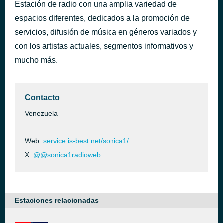
Estación de radio con una amplia variedad de
City Lights
hace 17 horas
espacios diferentes, dedicados a la promoción de
William Pitt
servicios, difusión de música en géneros variados y
con los artistas actuales, segmentos informativos y
mucho más.
Contacto
Venezuela
Web:
service.is-best.net/sonica1/
X:
@@sonica1radioweb
Estaciones relacionadas