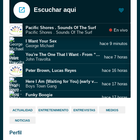
Escuchar aqui
Pacific Shores . Sounds Of The Surf
En vivo
Pacific Shores . Sounds Of The Surf
I Want Your Sex
hace 9 minutos
George Michael
You're The One That I Want - From “Grease” Soundtrack
hace 7 horas
John Travolta
Peter Brown, Lucas Reyes
hace 16 horas
Here I Am (Waiting for You) (early version)
hace 17 horas
Boys Town Gang
Funky Boogie
hace 17 horas
John Ozila
Make Up Your Mind
hace 17 horas
ACTUALIDAD
ENTRETENIMIENTO
ENTREVISTAS
MEDIOS
Teen-Rock
NOTICIAS
shaggy07
hace 17 horas
Perfil
1
hace 17 horas
dj angel