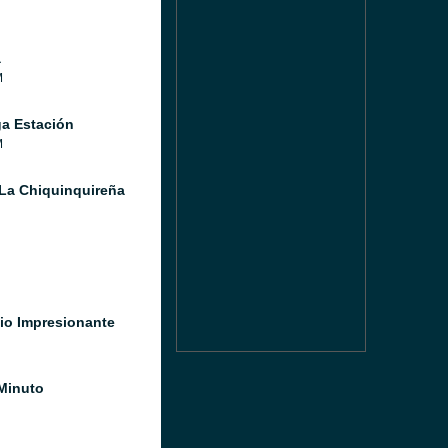
a
M
a Estación
M
La Chiquinquireña
io Impresionante
Minuto