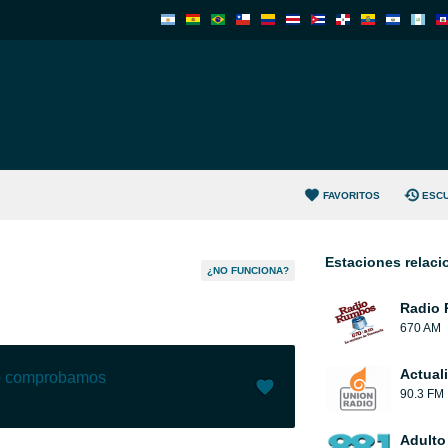
FAVORITOS
ESC
Estaciones relac
¿NO FUNCIONA?
Radio
670 AM
Actual
lo comprobamos
90.3 FM
Me gusta (
6
)
(
0
)
Adulto