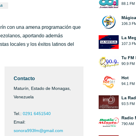
88.1 FM
AS
Mágic
106.3 F
urín con una amena programación que
enezolanos, aportando además
La Meg
tas locales y los éxitos latinos del
107.3 F
Tu FM 
90.9 FM
Hot
Contacto
94.1 FM
Maturín, Estado de Monagas,
Venezuela
La Rad
93.5 FM
Tel.:
0291 6451540
Radio 
Email:
790 AM
sonora993fm@gmail.com