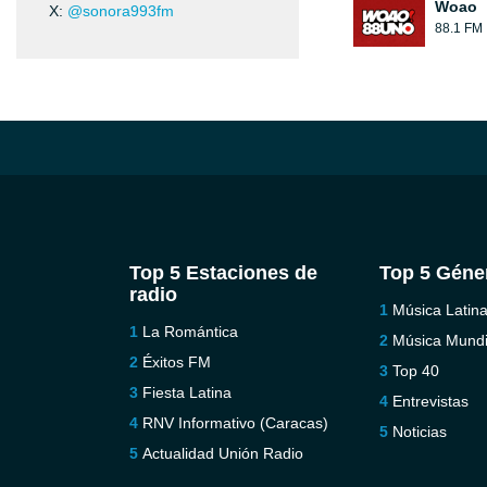
Woao
X:
@sonora993fm
88.1 FM
Top 5 Estaciones de
Top 5 Géne
radio
Música Latin
La Romántica
Música Mundi
Éxitos FM
Top 40
Fiesta Latina
Entrevistas
RNV Informativo (Caracas)
Noticias
Actualidad Unión Radio