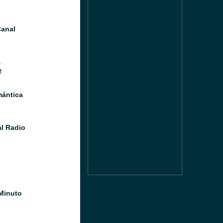
anal
a
M
ántica
l Radio
Minuto