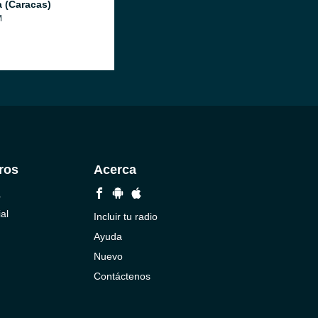
a (Caracas)
M
ros
Acerca
a
al
Incluir tu radio
Ayuda
Nuevo
Contáctenos