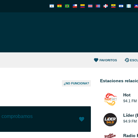
FAVORITOS
ESC
Estaciones relac
¿NO FUNCIONA?
Hot
94.1 FM
Líder 
lo comprobamos
94.9 FM
Me gusta (
4
)
(
1
)
Radio