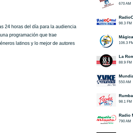
670 AM
RadioC
98.3 FM
as 24 horas del día para la audiencia
 una programación que trae
Mágic
éneros latinos y lo mejor de autores
106.3 F
La Rom
88.9 FM
Mundia
550 AM
Rumba
98.1 FM
Radio 
790 AM