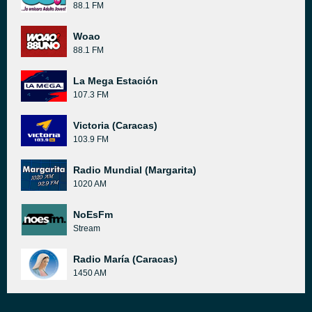
88.1 FM
Woao
88.1 FM
La Mega Estación
107.3 FM
Victoria (Caracas)
103.9 FM
Radio Mundial (Margarita)
1020 AM
NoEsFm
Stream
Radio María (Caracas)
1450 AM