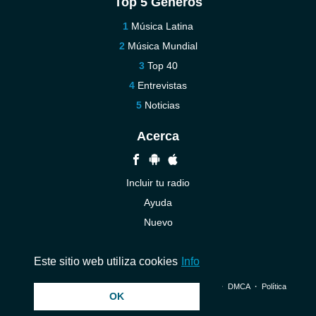
Top 5 Géneros
Música Latina
Música Mundial
Top 40
Entrevistas
Noticias
Acerca
Incluir tu radio
Ayuda
Nuevo
Contáctenos
Este sitio web utiliza cookies
Info
© 2026 InstantAudio. Reservados todos los derechos. ・
DMCA
・
Política
OK
de privacidad